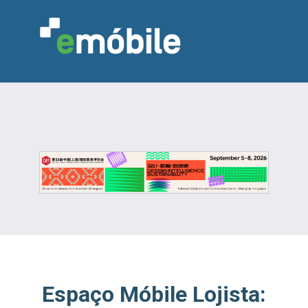
VAREJO
INDÚSTRIA
MARCENARIA
DESIGN & DECORAÇÃO
INDICADORES
FEIRAS
NOTÍCIAS
Espaço Móbile Lojista: