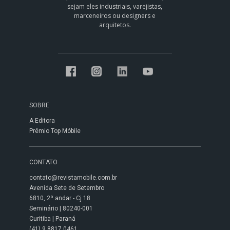
sejam eles industriais, varejistas,
marceneiros ou designers e
arquitetos.
SOBRE
A Editora
Prêmio Top Móbile
CONTATO
contato@revistamobile.com.br
Avenida Sete de Setembro
6810, 2º andar - Cj 18
Seminário | 80240-001
Curitiba | Paraná
(41) 9 8817 0461