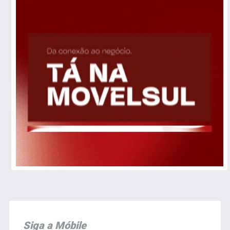
Siga a Móbile