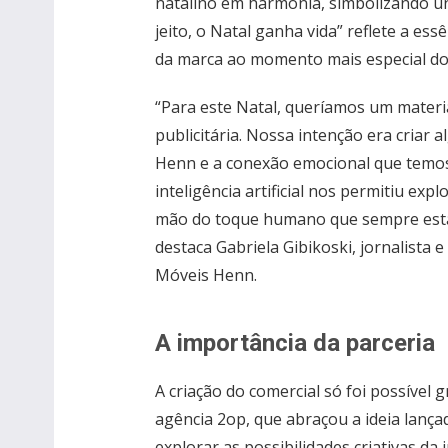
natalino em harmonia, simbolizando u
jeito, o Natal ganha vida” reflete a es
da marca ao momento mais especial do
“Para este Natal, queríamos um materi
publicitária. Nossa intenção era criar 
Henn e a conexão emocional que temos 
inteligência artificial nos permitiu exp
mão do toque humano que sempre está
destaca Gabriela Gibikoski, jornalista 
Móveis Henn.
A importância da parceria
A criação do comercial só foi possível 
agência 2op, que abraçou a ideia lanç
explorar as possibilidades criativas da in