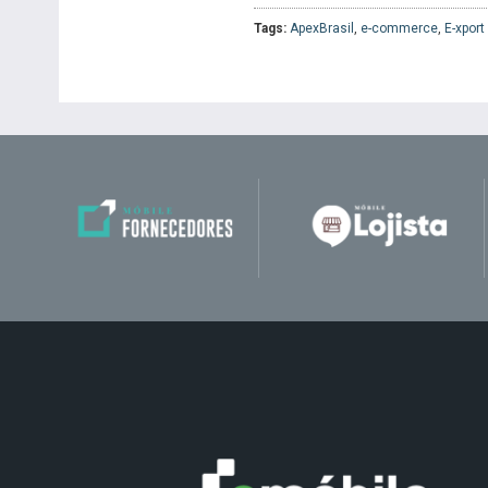
Tags:
ApexBrasil
,
e-commerce
,
E-xpor