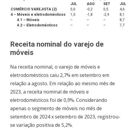
JUL
AGO
SET
JUL
COMÉRCIO VAREJISTA (2)
0,6
-0,2
0,5
4,6
4 – Móveis e eletrodomésticos
1,0
-1,8
-2,9
8,1
4.1 – Móveis
–
–
–
8,7
4.2 – Eletrodomésticos
–
–
–
7,7
Receita nominal do varejo de
móveis
Na receita nominal, o varejo de móveis e
eletrodomésticos caiu 2,7% em setembro em
relação a agosto. Em relação ao mesmo mês de
2023, a receita nominal de móveis e
eletrodomésticos foi de 0,9%. Considerando
apenas o segmento de móveis no mês de
setembro de 2024 x setembro de 2023, registrou-
se variação positiva de 5,2%.