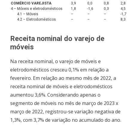
COMÉRCIO VAREJISTA
3,9
0,0
0,8
2,8
4 – Móveis e eletrodomésticos
1,8
-1,6
0,3
4,5
4.1 – Móveis
–
–
–
-1,7
4.2 – Eletrodomésticos
–
–
–
8,3
Receita nominal do varejo de
móveis
Na receita nominal, o varejo de móveis e
eletrodomésticos cresceu 0,1% em relação a
fevereiro. Em relação ao mesmo mês de 2022, a
receita nominal de móveis e eletrodomésticos
aumentou 3,6%. Considerando apenas o
segmento de móveis no mês de março de 2023 x
março de 2022, registrou-se variação negativa de
1,3%, com 3,7% de variação no acumulado do ano.