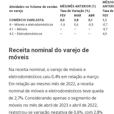
MÊS/IG
MÊS/MÊS ANTERIOR (1)
ANTER
Atividades no Volume de vendas
no varejo
Taxa de Variação (%)
Taxa de
FEV
MAR
ABR
FEV
COMÉRCIO VAREJISTA
0,0
0,8
0,1
1,1
4 – Móveis e eletrodomésticos
-1,6
0,6
-0,5
-0,7
4.1 – Móveis
–
–
–
-9,7
4.2 – Eletrodomésticos
–
–
–
4,9
Receita nominal do varejo de
móveis
Na receita nominal, o varejo de móveis e
eletrodomésticos caiu 0,4% em relação a março.
Em relação ao mesmo mês de 2022, a receita
nominal de móveis e eletrodomésticos teve queda
de 2,7%. Considerando apenas o segmento de
móveis no mês de abril de 2023 x abril de 2022,
registrou-se variação negativa de 0,6%, com 2,8%