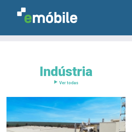
Indústria
VAREJO
INDÚSTRIA
MARCENARIA
DESIGN & DECORAÇÃO
INDICADORES
FEIRAS
NOTÍCIAS
Ver todas