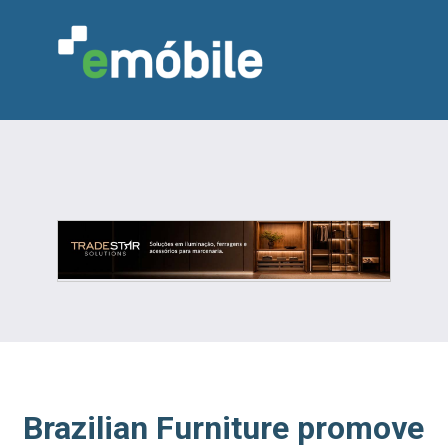
VAREJO
INDÚSTRIA
MARCENARIA
DESIGN & DECORAÇÃO
INDICADORES
FEIRAS
NOTÍCIAS
Brazilian Furniture promove