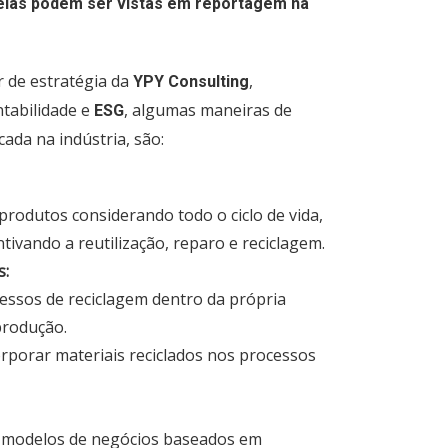
elas podem ser vistas em reportagem na
r de estratégia da
,
YPY Consulting
tabilidade e
, algumas maneiras de
ESG
ada na indústria, são:
 produtos considerando todo o ciclo de vida,
tivando a reutilização, reparo e reciclagem.
s:
cessos de reciclagem dentro da própria
produção.
ncorporar materiais reciclados nos processos
ar modelos de negócios baseados em