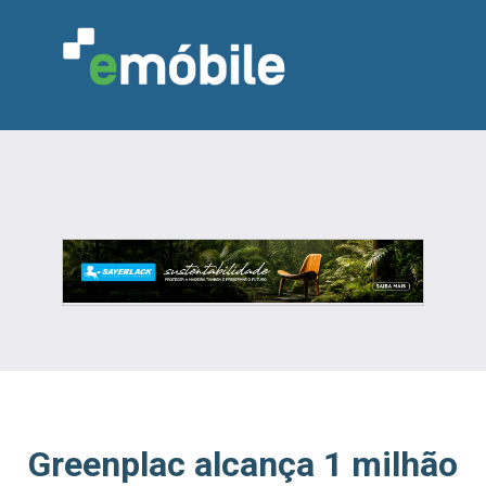
VAREJO
INDÚSTRIA
MARCENARIA
DESIGN & DECORAÇÃO
INDICADORES
FEIRAS
NOTÍCIAS
Greenplac alcança 1 milhão