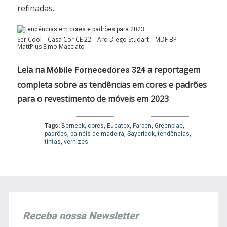
refinadas.
Ser Cool – Casa Cor CE 22 – Arq Diego Studart – MDF BP
MattPlus Elmo Macciato
Leia na
a
reportagem
Móbile Fornecedores 324
completa sobre as tendências em cores e padrões
para o revestimento de móveis em 2023
Tags:
Berneck
,
cores
,
Eucatex
,
Farben
,
Greenplac
,
padrões
,
painéis de madeira
,
Sayerlack
,
tendências
,
tintas
,
vernizes
Receba nossa Newsletter