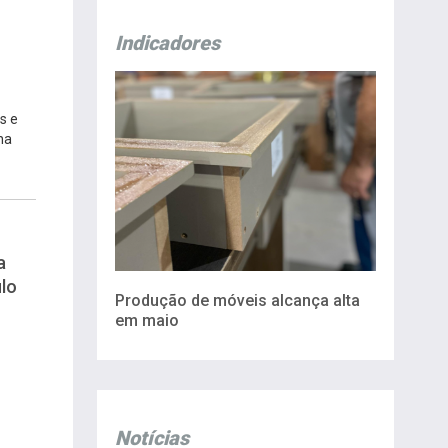
Indicadores
s e
na
a
lo
Produção de móveis alcança alta
em maio
Notícias