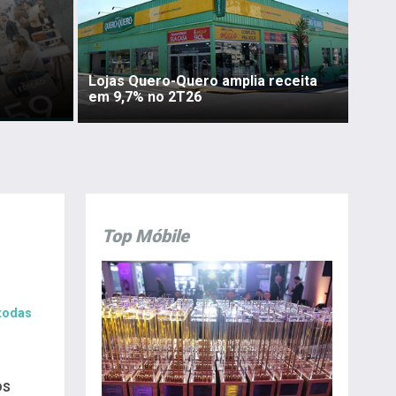
Lojas Quero-Quero amplia receita
em 9,7% no 2T26
Top Móbile
 todas
os