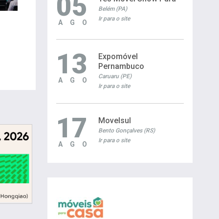
05
Belém (PA)
Ir para o site
AGO
13
Expomóvel
Pernambuco
Caruaru (PE)
AGO
Ir para o site
17
Movelsul
Bento Gonçalves (RS)
Ir para o site
AGO