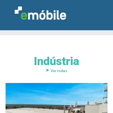
Indústria
VAREJO
INDÚSTRIA
MARCENARIA
DESIGN & DECORAÇÃO
INDICADORES
FEIRAS
NOTÍCIAS
Ver todas