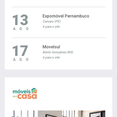
13
Expomóvel Pernambuco
Caruaru (PE)
Ir para o site
AGO
17
Movelsul
Bento Gonçalves (RS)
Ir para o site
AGO