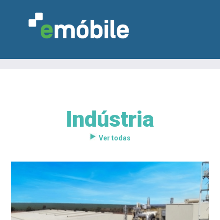
Indústria
VAREJO
INDÚSTRIA
MARCENARIA
DESIGN & DECORAÇÃO
INDICADORES
FEIRAS
NOTÍCIAS
Ver todas