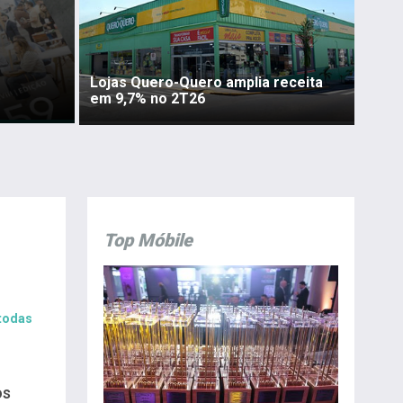
Lojas Quero-Quero amplia receita
em 9,7% no 2T26
Top Móbile
 todas
os