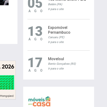
05
Belém (PA)
Ir para o site
AGO
13
Expomóvel
Pernambuco
Caruaru (PE)
AGO
Ir para o site
17
Movelsul
Bento Gonçalves (RS)
Ir para o site
AGO