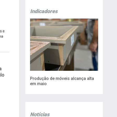
Indicadores
s e
na
a
lo
Produção de móveis alcança alta
em maio
Notícias