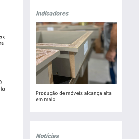
Indicadores
s e
na
a
lo
Produção de móveis alcança alta
em maio
Notícias