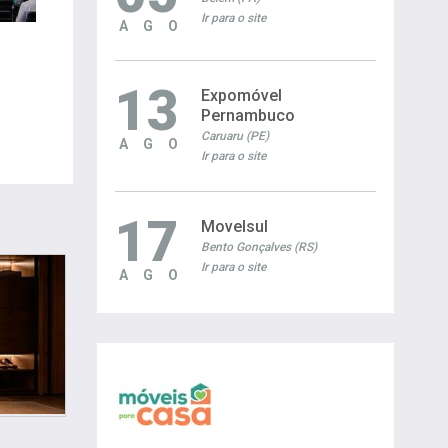
Ir para o site
AGO
13
Expomóvel
Pernambuco
Caruaru (PE)
AGO
Ir para o site
17
Movelsul
Bento Gonçalves (RS)
Ir para o site
AGO