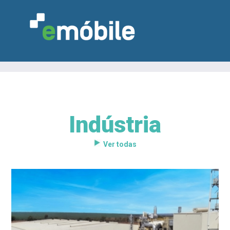
Indústria
VAREJO
INDÚSTRIA
MARCENARIA
DESIGN & DECORAÇÃO
INDICADORES
FEIRAS
NOTÍCIAS
Ver todas