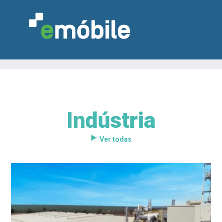
Indústria
VAREJO
INDÚSTRIA
MARCENARIA
DESIGN & DECORAÇÃO
INDICADORES
FEIRAS
NOTÍCIAS
Ver todas