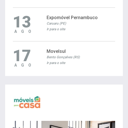
13
Expomóvel Pernambuco
Caruaru (PE)
Ir para o site
AGO
17
Movelsul
Bento Gonçalves (RS)
Ir para o site
AGO