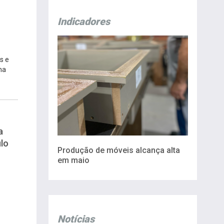
Indicadores
s e
na
a
lo
Produção de móveis alcança alta
em maio
Notícias