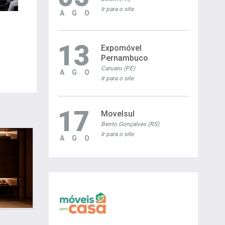
Ir para o site
AGO
13
Expomóvel
Pernambuco
Caruaru (PE)
AGO
Ir para o site
17
Movelsul
Bento Gonçalves (RS)
Ir para o site
AGO