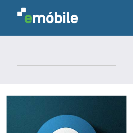
VAREJO
INDÚSTRIA
MARCENARIA
DESIGN & DECORAÇÃO
INDICADORES
FEIRAS
NOTÍCIAS