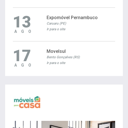
13
Expomóvel Pernambuco
Caruaru (PE)
Ir para o site
AGO
17
Movelsul
Bento Gonçalves (RS)
Ir para o site
AGO