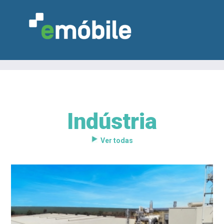
Indústria
VAREJO
INDÚSTRIA
MARCENARIA
DESIGN & DECORAÇÃO
INDICADORES
FEIRAS
NOTÍCIAS
Ver todas