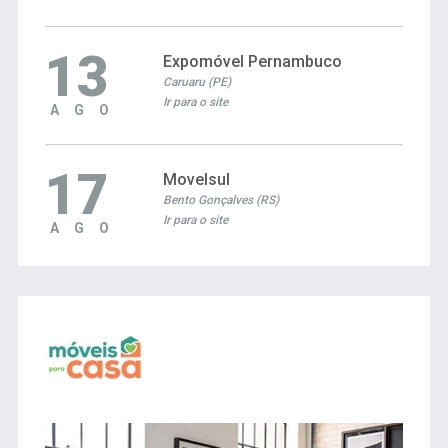
13
Expomóvel Pernambuco
Caruaru (PE)
Ir para o site
AGO
17
Movelsul
Bento Gonçalves (RS)
Ir para o site
AGO