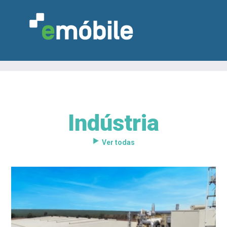
Indústria
VAREJO
INDÚSTRIA
MARCENARIA
DESIGN & DECORAÇÃO
INDICADORES
FEIRAS
NOTÍCIAS
Ver todas