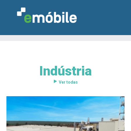
Indústria
VAREJO
INDÚSTRIA
MARCENARIA
DESIGN & DECORAÇÃO
INDICADORES
FEIRAS
NOTÍCIAS
Ver todas