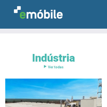
Indústria
VAREJO
INDÚSTRIA
MARCENARIA
DESIGN & DECORAÇÃO
INDICADORES
FEIRAS
NOTÍCIAS
Ver todas