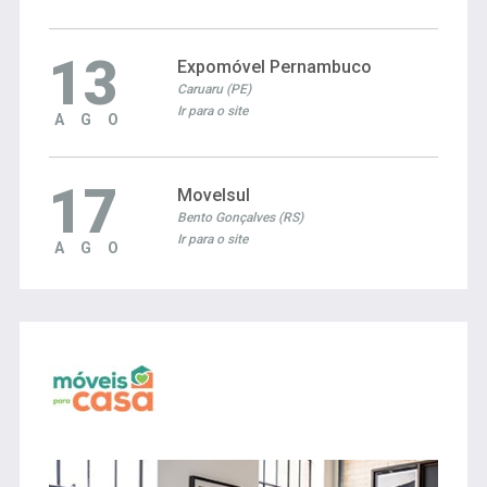
13
Expomóvel Pernambuco
Caruaru (PE)
Ir para o site
AGO
17
Movelsul
Bento Gonçalves (RS)
Ir para o site
AGO