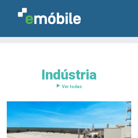
Indústria
VAREJO
INDÚSTRIA
MARCENARIA
DESIGN & DECORAÇÃO
INDICADORES
FEIRAS
NOTÍCIAS
Ver todas